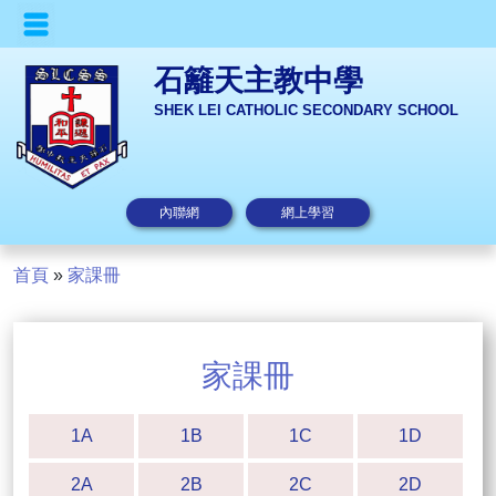
石籬天主教中學
SHEK LEI CATHOLIC SECONDARY SCHOOL
內聯網
網上學習
首頁
»
家課冊
家課冊
1A
1B
1C
1D
2A
2B
2C
2D