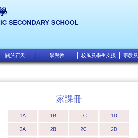
學
LIC SECONDARY SCHOOL
關於石天
學與教
校風及學生支援
宗教及
家課冊
1A
1B
1C
1D
2A
2B
2C
2D