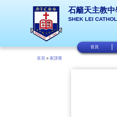
石籬天主教中
SHEK LEI CATHO
首頁
首頁
»
家課冊