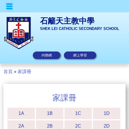
石籬天主教中學
SHEK LEI CATHOLIC SECONDARY SCHOOL
內聯網
網上學習
首頁
»
家課冊
家課冊
1A
1B
1C
1D
2A
2B
2C
2D