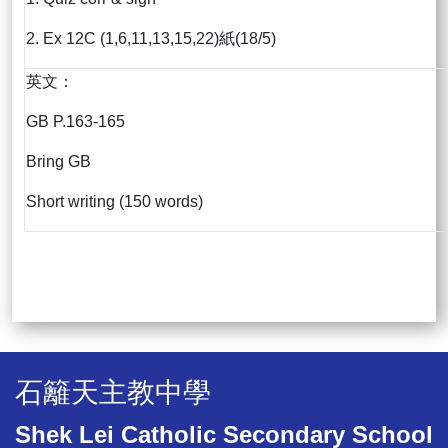
2. Ex 12C (1,6,11,13,15,22)紙(18/5)
英文：
GB P.163-165
Bring GB
Short writing (150 words)
石籬天主教中學
Shek Lei Catholic Secondary School