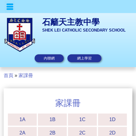
石籬天主教中學
SHEK LEI CATHOLIC SECONDARY SCHOOL
內聯網
網上學習
首頁
»
家課冊
家課冊
1A
1B
1C
1D
2A
2B
2C
2D