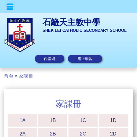
石籬天主教中學
SHEK LEI CATHOLIC SECONDARY SCHOOL
內聯網
網上學習
首頁
»
家課冊
家課冊
1A
1B
1C
1D
2A
2B
2C
2D