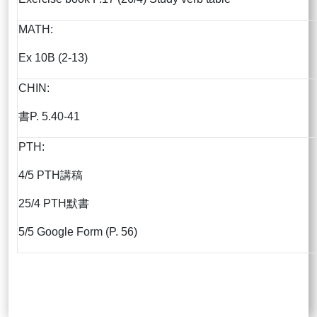
MATH:
Ex 10B (2-13)
CHIN:
書P. 5.40-41
PTH:
4/5 PTH講稿
25/4 PTH默書
5/5 Google Form (P. 56)