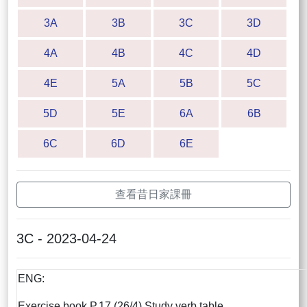
3A
3B
3C
3D
4A
4B
4C
4D
4E
5A
5B
5C
5D
5E
6A
6B
6C
6D
6E
查看昔日家課冊
3C - 2023-04-24
ENG:
Exercise book P.17 (26/4) Study verb table