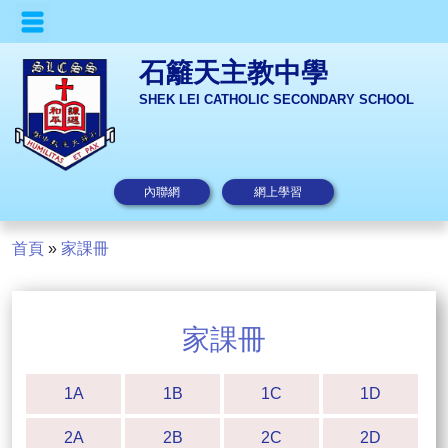
石籬天主教中學
SHEK LEI CATHOLIC SECONDARY SCHOOL
內聯網
網上學習
首頁
»
家課冊
家課冊
1A
1B
1C
1D
2A
2B
2C
2D