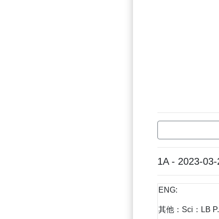
1A - 2023-03-
ENG:
其他：Sci：LB P.30-