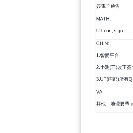
簽電子通告
MATH:
UT corr, sign
CHIN:
1.智愛平台
2.小測(三)改正簽
3.UT(丙部)所有Q
VA:
其他：地理要帶ip