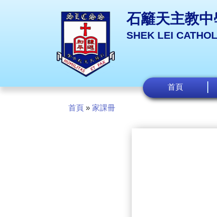
石籬天主教中
SHEK LEI CATHO
首頁
首頁
»
家課冊