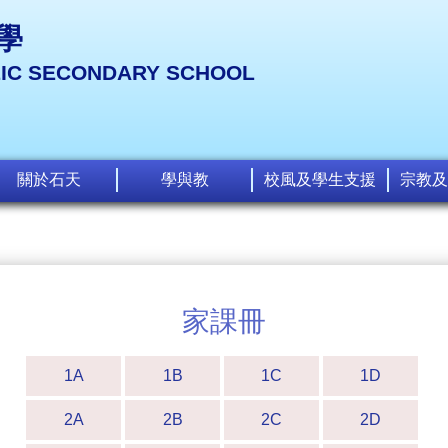
學
LIC SECONDARY SCHOOL
關於石天
學與教
校風及學生支援
宗教及
家課冊
1A
1B
1C
1D
2A
2B
2C
2D