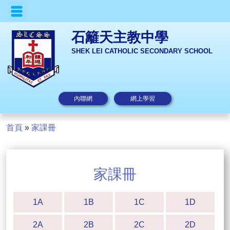
石籬天主教中學
SHEK LEI CATHOLIC SECONDARY SCHOOL
內聯網
網上學習
首頁
»
家課冊
家課冊
1A
1B
1C
1D
2A
2B
2C
2D