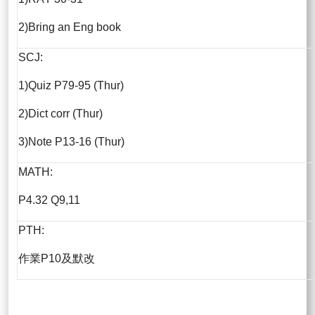
2)Bring an Eng book
SCJ:
1)Quiz P79-95 (Thur)
2)Dict corr (Thur)
3)Note P13-16 (Thur)
MATH:
P4.32 Q9,11
PTH:
作業P10及默改