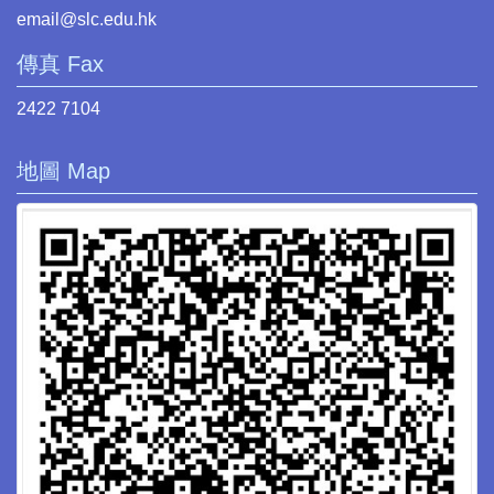
email@slc.edu.hk
傳真 Fax
2422 7104
地圖 Map