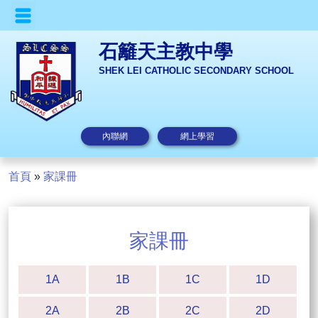
石籬天主教中學
SHEK LEI CATHOLIC SECONDARY SCHOOL
內聯網
網上學習
首頁
»
家課冊
家課冊
1A
1B
1C
1D
2A
2B
2C
2D