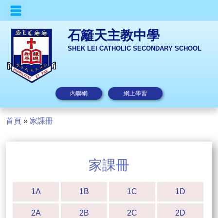
石籬天主教中學
SHEK LEI CATHOLIC SECONDARY SCHOOL
內聯網
網上學習
首頁
»
家課冊
家課冊
1A
1B
1C
1D
2A
2B
2C
2D