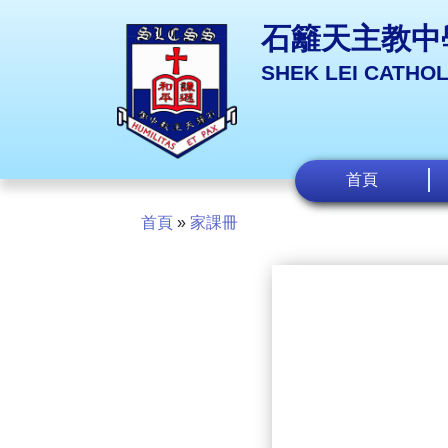
石籬天主教中
SHEK LEI CATHO
首頁
首頁
»
家課冊