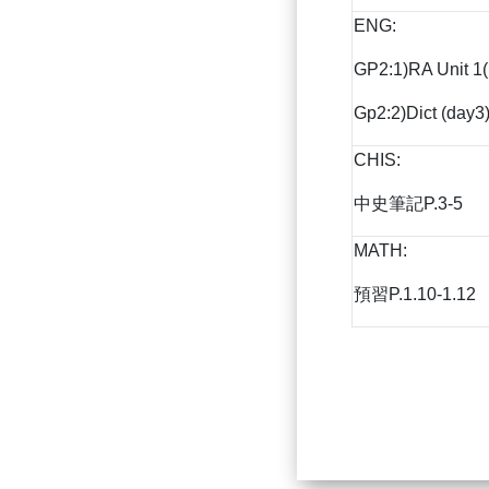
ENG:
GP2:1)RA Unit 1
Gp2:2)Dict (day3)
CHIS:
中史筆記P.3-5
MATH:
預習P.1.10-1.12