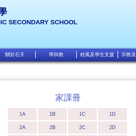
學
LIC SECONDARY SCHOOL
關於石天
學與教
校風及學生支援
宗教及
家課冊
1A
1B
1C
1D
2A
2B
2C
2D