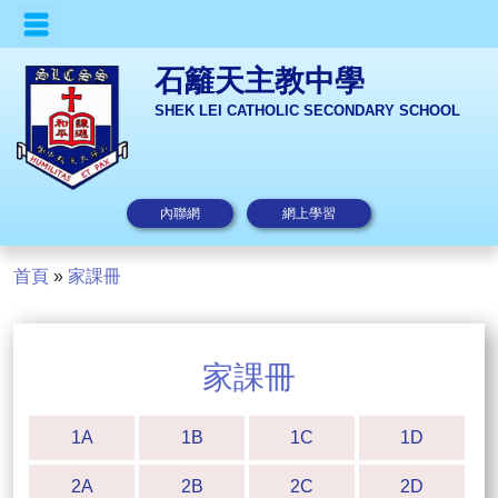
石籬天主教中學
SHEK LEI CATHOLIC SECONDARY SCHOOL
內聯網
網上學習
首頁
»
家課冊
家課冊
1A
1B
1C
1D
2A
2B
2C
2D