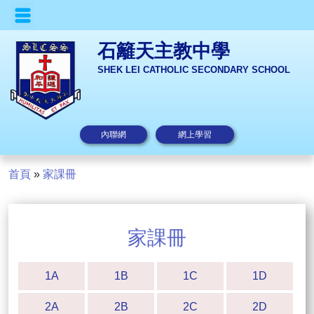
石籬天主教中學
SHEK LEI CATHOLIC SECONDARY SCHOOL
內聯網
網上學習
首頁
»
家課冊
家課冊
1A
1B
1C
1D
2A
2B
2C
2D