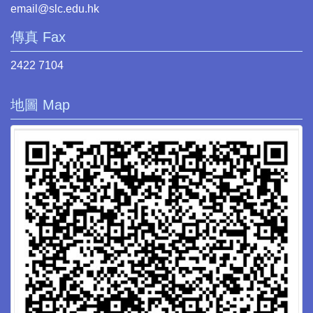
email@slc.edu.hk
傳真 Fax
2422 7104
地圖 Map