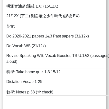
明測賣油翁(課後 EX) (15/12X)
21/12X (下二) 測岳飛之少件時代 (課後 EX)
英文:
Do 2020-2021 papers 1&3 Past papers (31/12x)
Do Vocab WS (21/12x)
Revise Speaking WS, Vocab Booster, TB U.1&2 (passages
aloud)
科學: Take home quiz 1-3 15/12
Dictation Vocab 1-25
數學: Notes p.33 (堂 check)