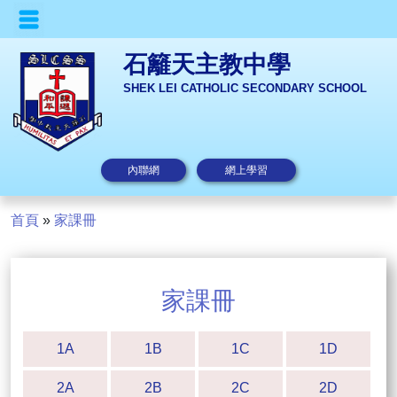
石籬天主教中學
SHEK LEI CATHOLIC SECONDARY SCHOOL
內聯網
網上學習
首頁
»
家課冊
家課冊
1A
1B
1C
1D
2A
2B
2C
2D