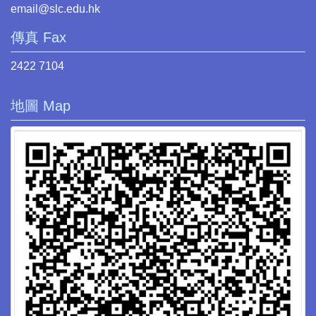
email@slc.edu.hk
傳真 Fax
2422 7104
地圖 Map