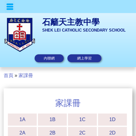
石籬天主教中學
SHEK LEI CATHOLIC SECONDARY SCHOOL
內聯網
網上學習
首頁
»
家課冊
家課冊
1A
1B
1C
1D
2A
2B
2C
2D