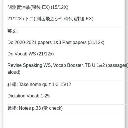
明測賣油翁(課後 EX) (15/12X)
21/12X (下二) 測岳飛之少件時代 (課後 EX)
英文:
Do 2020-2021 papers 1&3 Past papers (31/12x)
Do Vocab WS (21/12x)
Revise Speaking WS, Vocab Booster, TB U.1&2 (passages
aloud)
科學: Take home quiz 1-3 15/12
Dictation Vocab 1-25
數學: Notes p.33 (堂 check)