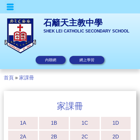
石籬天主教中學
SHEK LEI CATHOLIC SECONDARY SCHOOL
內聯網
網上學習
首頁
»
家課冊
家課冊
1A
1B
1C
1D
2A
2B
2C
2D