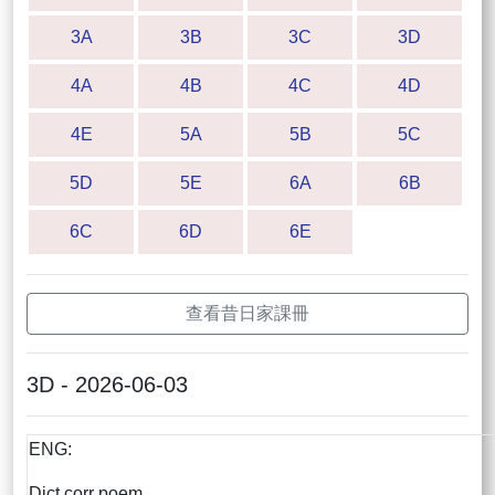
3A
3B
3C
3D
4A
4B
4C
4D
4E
5A
5B
5C
5D
5E
6A
6B
6C
6D
6E
查看昔日家課冊
3D - 2026-06-03
ENG:
Dict corr poem