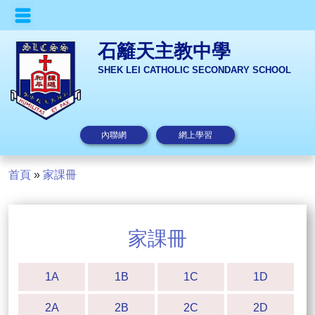
石籬天主教中學
SHEK LEI CATHOLIC SECONDARY SCHOOL
內聯網
網上學習
首頁
»
家課冊
家課冊
1A
1B
1C
1D
2A
2B
2C
2D