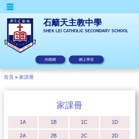
石籬天主教中學
SHEK LEI CATHOLIC SECONDARY SCHOOL
內聯網
網上學習
首頁
»
家課冊
家課冊
1A
1B
1C
1D
2A
2B
2C
2D