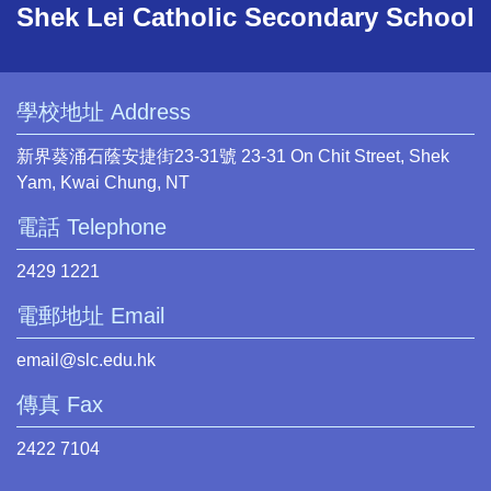
Shek Lei Catholic Secondary School
學校地址 Address
新界葵涌石蔭安捷街23-31號 23-31 On Chit Street, Shek
Yam, Kwai Chung, NT
電話 Telephone
2429 1221
電郵地址 Email
email@slc.edu.hk
傳真 Fax
2422 7104