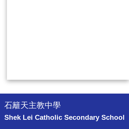
石籬天主教中學
Shek Lei Catholic Secondary School