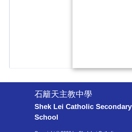
石籬天主教中學
Shek Lei Catholic Secondary
School