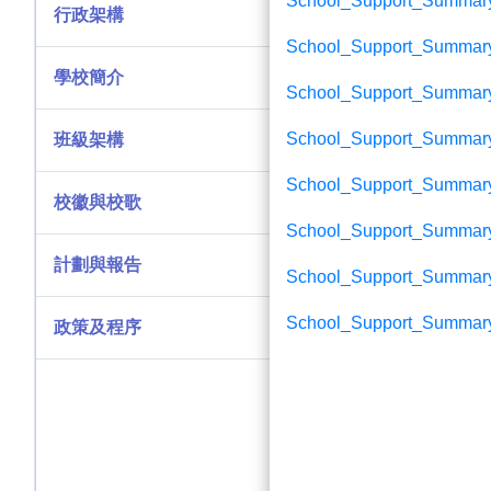
School_Support_Summar
行政架構
School_Support_Summary
學校簡介
School_Support_Summar
School_Support_Summary
班級架構
School_Support_Summar
校徽與校歌
School_Support_Summary
計劃與報告
School_Support_Summar
School_Support_Summary
政策及程序