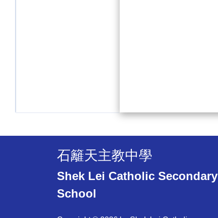
石籬天主教中學
Shek Lei Catholic Secondary
School