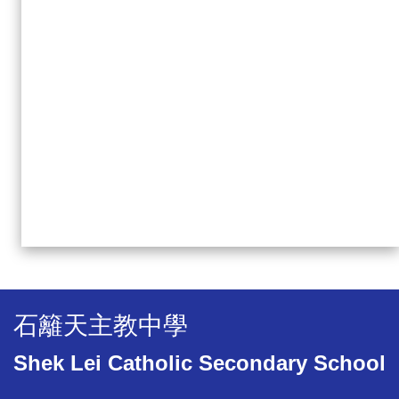
石籬天主教中學
Shek Lei Catholic Secondary School