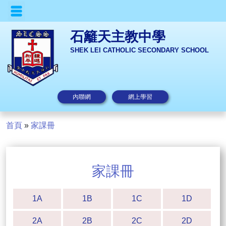
石籬天主教中學
SHEK LEI CATHOLIC SECONDARY SCHOOL
內聯網
網上學習
首頁
»
家課冊
家課冊
1A
1B
1C
1D
2A
2B
2C
2D