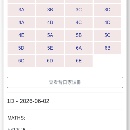
3A
3B
3C
3D
4A
4B
4C
4D
4E
5A
5B
5C
5D
5E
6A
6B
6C
6D
6E
查看昔日家課冊
1D - 2026-06-02
MATHS:
Ex12C K