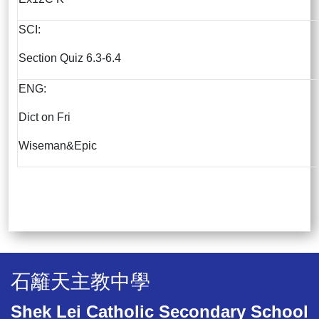
SCI:
Section Quiz 6.3-6.4
ENG:
Dict on Fri
Wiseman&Epic
石籬天主教中學
Shek Lei Catholic Secondary School