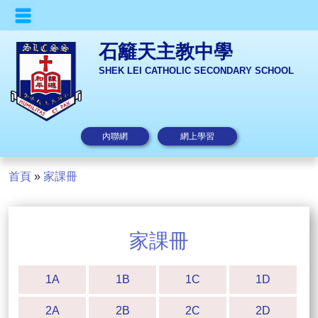
石籬天主教中學
SHEK LEI CATHOLIC SECONDARY SCHOOL
內聯網
網上學習
首頁
»
家課冊
家課冊
1A
1B
1C
1D
2A
2B
2C
2D