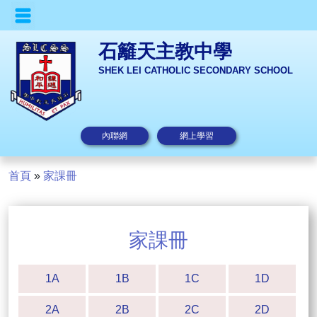
石籬天主教中學
SHEK LEI CATHOLIC SECONDARY SCHOOL
內聯網
網上學習
首頁
»
家課冊
家課冊
1A
1B
1C
1D
2A
2B
2C
2D