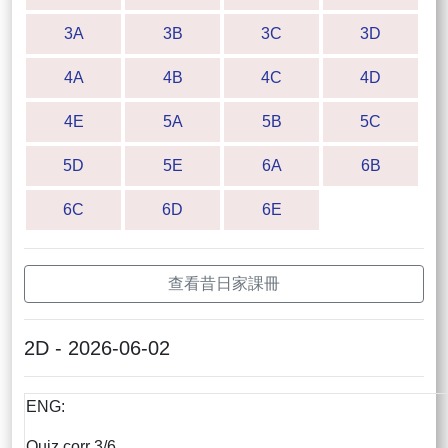
3A
3B
3C
3D
4A
4B
4C
4D
4E
5A
5B
5C
5D
5E
6A
6B
6C
6D
6E
查看昔日家課冊
2D - 2026-06-02
ENG:
Quiz corr 3/6