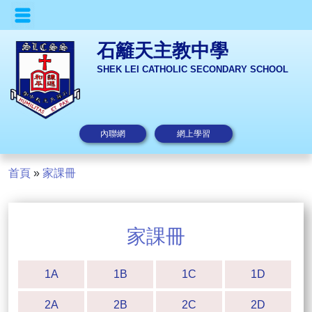
石籬天主教中學
SHEK LEI CATHOLIC SECONDARY SCHOOL
內聯網
網上學習
首頁
»
家課冊
家課冊
1A
1B
1C
1D
2A
2B
2C
2D