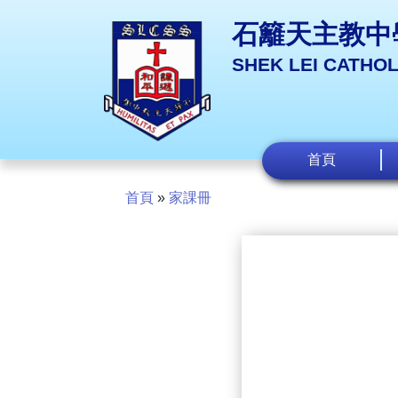
石籬天主教中
SHEK LEI CATHO
首頁
首頁
»
家課冊