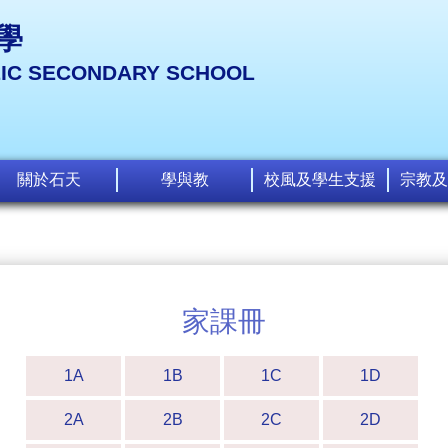
學
LIC SECONDARY SCHOOL
關於石天
學與教
校風及學生支援
宗教及
家課冊
1A
1B
1C
1D
2A
2B
2C
2D