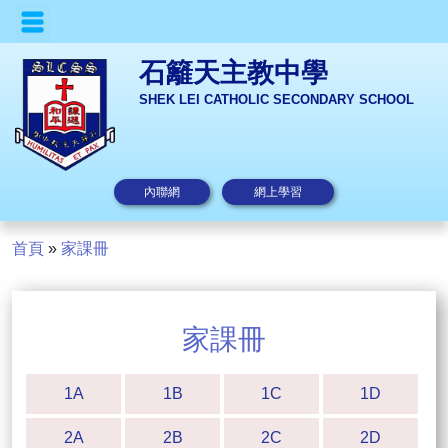
石籬天主教中學
SHEK LEI CATHOLIC SECONDARY SCHOOL
內聯網
網上學習
首頁
»
家課冊
家課冊
1A
1B
1C
1D
2A
2B
2C
2D