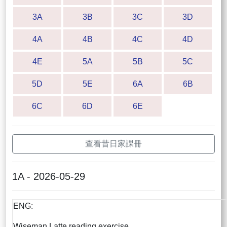
3A
3B
3C
3D
4A
4B
4C
4D
4E
5A
5B
5C
5D
5E
6A
6B
6C
6D
6E
查看昔日家課冊
1A - 2026-05-29
ENG:
Wiseman Latte reading exercise