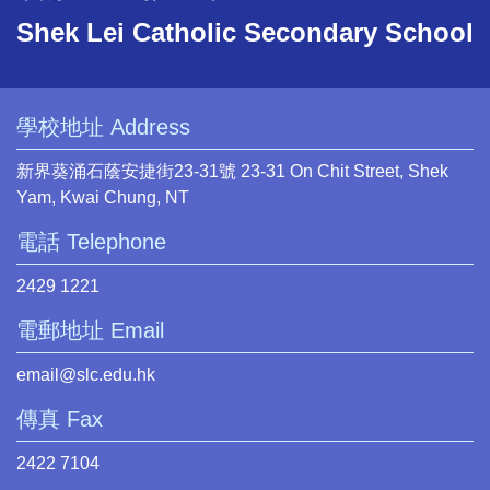
Shek Lei Catholic Secondary School
學校地址 Address
新界葵涌石蔭安捷街23-31號 23-31 On Chit Street, Shek
Yam, Kwai Chung, NT
電話 Telephone
2429 1221
電郵地址 Email
email@slc.edu.hk
傳真 Fax
2422 7104