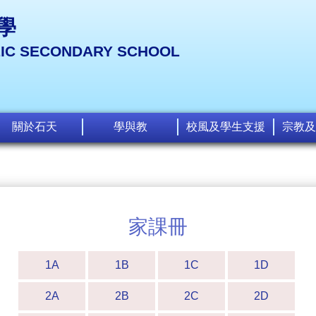
學
LIC SECONDARY SCHOOL
關於石天
學與教
校風及學生支援
宗教及
家課冊
1A
1B
1C
1D
2A
2B
2C
2D