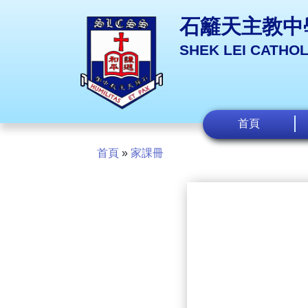
石籬天主教中
SHEK LEI CATHO
首頁
首頁
»
家課冊