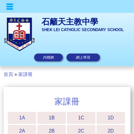
石籬天主教中學
SHEK LEI CATHOLIC SECONDARY SCHOOL
內聯網
網上學習
首頁
»
家課冊
家課冊
1A
1B
1C
1D
2A
2B
2C
2D