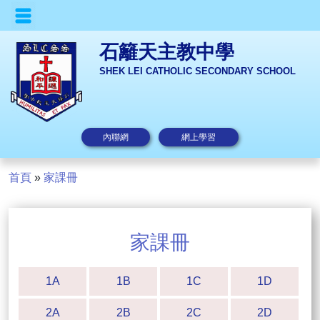
石籬天主教中學
SHEK LEI CATHOLIC SECONDARY SCHOOL
內聯網
網上學習
首頁
»
家課冊
家課冊
1A
1B
1C
1D
2A
2B
2C
2D