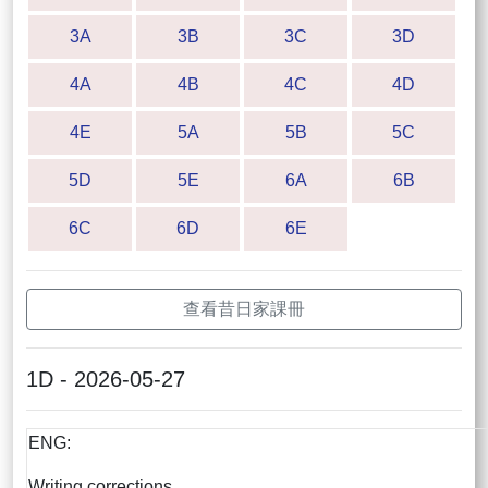
3A
3B
3C
3D
4A
4B
4C
4D
4E
5A
5B
5C
5D
5E
6A
6B
6C
6D
6E
查看昔日家課冊
1D - 2026-05-27
ENG:
Writing corrections