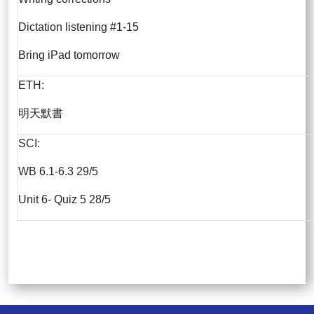
Dictation listening #1-15
Bring iPad tomorrow
ETH:
明天默書
SCI:
WB 6.1-6.3 29/5
Unit 6- Quiz 5 28/5