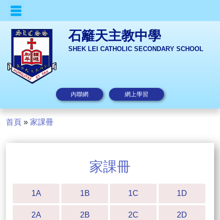
石籬天主教中學
SHEK LEI CATHOLIC SECONDARY SCHOOL
內聯網
網上學習
首頁
»
家課冊
家課冊
1A
1B
1C
1D
2A
2B
2C
2D