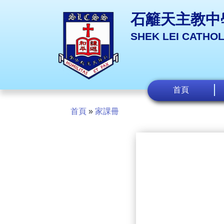
石籬天主教中
SHEK LEI CATHO
首頁
首頁
»
家課冊