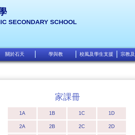
學
LIC SECONDARY SCHOOL
關於石天
學與教
校風及學生支援
宗教及
家課冊
1A
1B
1C
1D
2A
2B
2C
2D