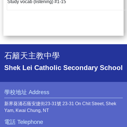
Study vocab (listening) #1-15
石籬天主教中學
Shek Lei Catholic Secondary School
學校地址 Address
新界葵涌石蔭安捷街23-31號 23-31 On Chit Street, Shek
Yam, Kwai Chung, NT
電話 Telephone