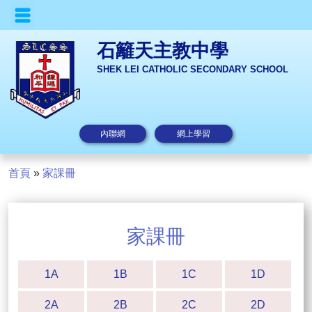
石籬天主教中學
SHEK LEI CATHOLIC SECONDARY SCHOOL
內聯網
網上學習
首頁
»
家課冊
家課冊
1A
1B
1C
1D
2A
2B
2C
2D