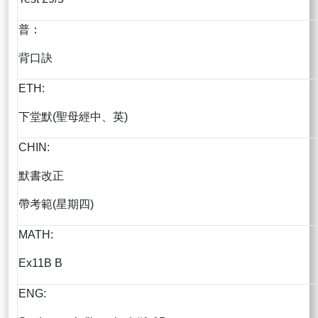
普：
背口訣
ETH:
下堂默(聖母經中、英)
CHIN:
默書改正
帶考範(星期四)
MATH:
Ex11B B
ENG: