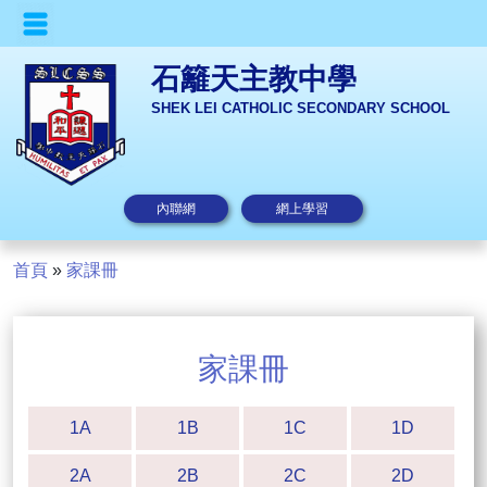
石籬天主教中學
SHEK LEI CATHOLIC SECONDARY SCHOOL
內聯網
網上學習
首頁
»
家課冊
家課冊
1A
1B
1C
1D
2A
2B
2C
2D