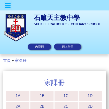
石籬天主教中學
SHEK LEI CATHOLIC SECONDARY SCHOOL
內聯網
網上學習
首頁
»
家課冊
家課冊
1A
1B
1C
1D
2A
2B
2C
2D