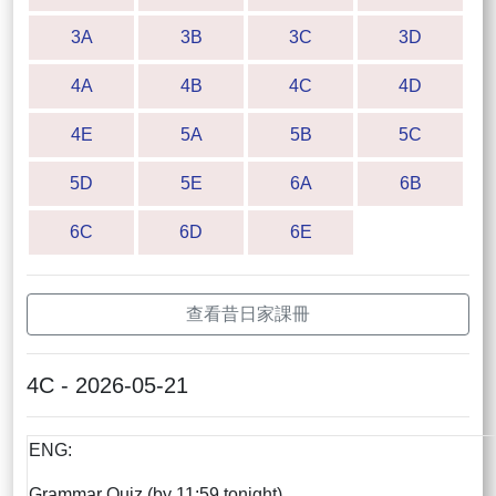
3A
3B
3C
3D
4A
4B
4C
4D
4E
5A
5B
5C
5D
5E
6A
6B
6C
6D
6E
查看昔日家課冊
4C - 2026-05-21
ENG:
Grammar Quiz (by 11:59 tonight)