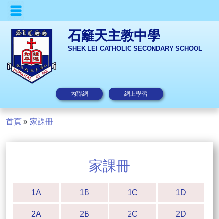
石籬天主教中學
SHEK LEI CATHOLIC SECONDARY SCHOOL
內聯網
網上學習
首頁
»
家課冊
家課冊
1A
1B
1C
1D
2A
2B
2C
2D