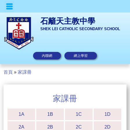
石籬天主教中學
SHEK LEI CATHOLIC SECONDARY SCHOOL
內聯網
網上學習
首頁
»
家課冊
家課冊
1A
1B
1C
1D
2A
2B
2C
2D