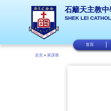
石籬天主教中
SHEK LEI CATHO
首頁
首頁
»
家課冊