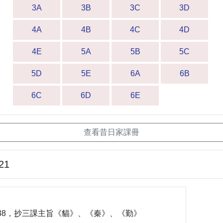
3A
3B
3C
3D
4A
4B
4C
4D
4E
5A
5B
5C
5D
5E
6A
6B
6C
6D
6E
查看昔日家課冊
21
30-7.38，抄三課主旨《貓》、《秦》、《勤》