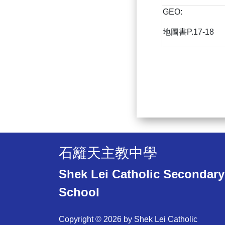
GEO:
地圖書P.17-18
石籬天主教中學
Shek Lei Catholic Secondary
School
Copyright © 2026 by Shek Lei Catholic