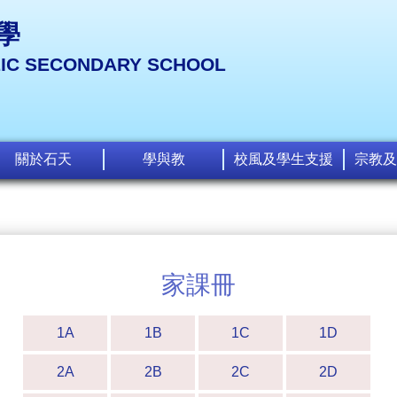
學
LIC SECONDARY SCHOOL
關於石天
學與教
校風及學生支援
宗教及
家課冊
1A
1B
1C
1D
2A
2B
2C
2D