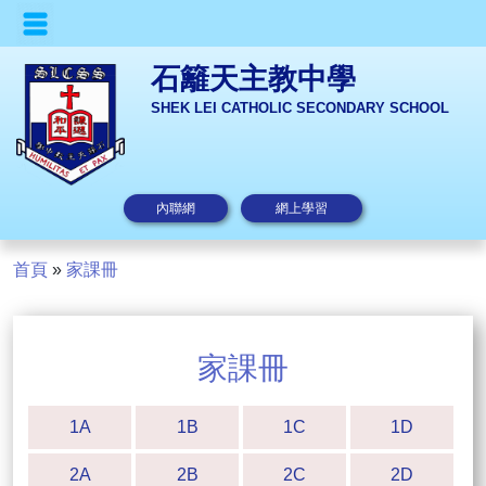
石籬天主教中學
SHEK LEI CATHOLIC SECONDARY SCHOOL
內聯網
網上學習
首頁
»
家課冊
家課冊
1A
1B
1C
1D
2A
2B
2C
2D