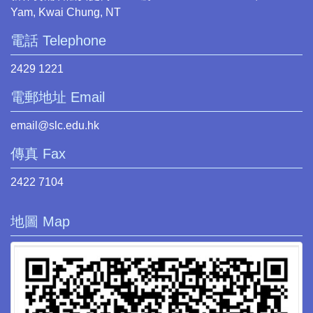
Yam, Kwai Chung, NT
電話 Telephone
2429 1221
電郵地址 Email
email@slc.edu.hk
傳真 Fax
2422 7104
地圖 Map