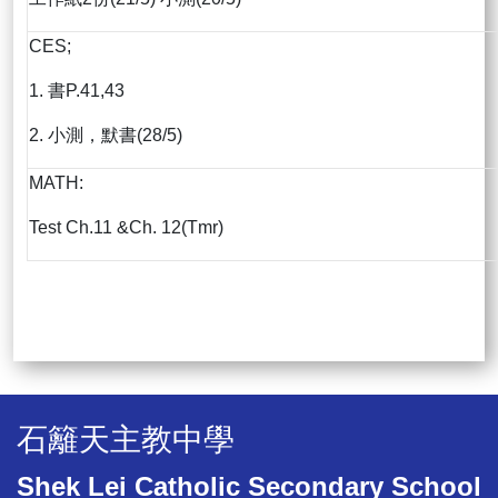
CES;
1. 書P.41,43
2. 小測，默書(28/5)
MATH:
Test Ch.11 &Ch. 12(Tmr)
石籬天主教中學
Shek Lei Catholic Secondary School