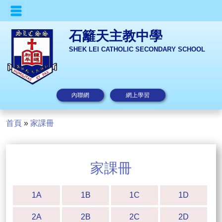
石籬天主教中學
SHEK LEI CATHOLIC SECONDARY SCHOOL
內聯網
網上學習
首頁
»
家課冊
家課冊
1A
1B
1C
1D
2A
2B
2C
2D