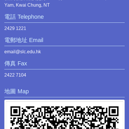
Yam, Kwai Chung, NT
電話 Telephone
2429 1221
電郵地址 Email
email@slc.edu.hk
傳真 Fax
2422 7104
地圖 Map