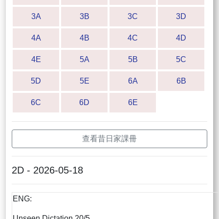
3A
3B
3C
3D
4A
4B
4C
4D
4E
5A
5B
5C
5D
5E
6A
6B
6C
6D
6E
查看昔日家課冊
2D - 2026-05-18
ENG:
Unseen Dictation 20/5