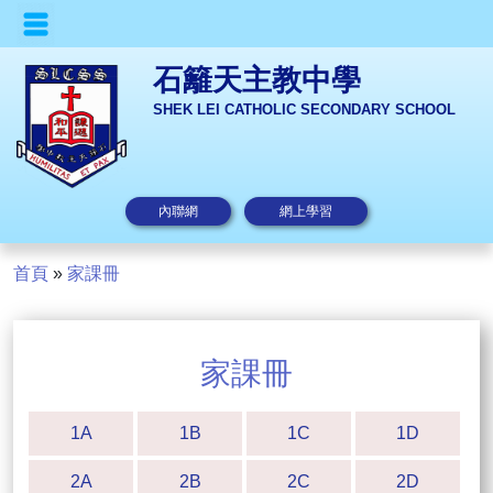
石籬天主教中學
SHEK LEI CATHOLIC SECONDARY SCHOOL
內聯網
網上學習
首頁
»
家課冊
家課冊
1A
1B
1C
1D
2A
2B
2C
2D