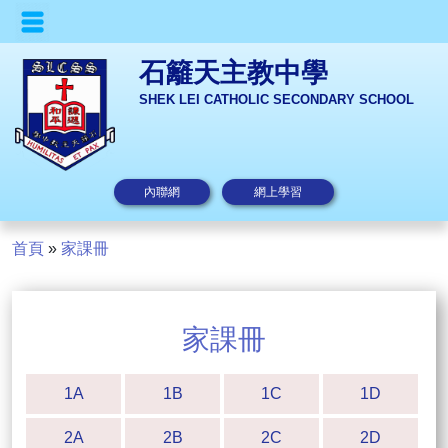
石籬天主教中學
SHEK LEI CATHOLIC SECONDARY SCHOOL
內聯網
網上學習
首頁
»
家課冊
家課冊
1A
1B
1C
1D
2A
2B
2C
2D