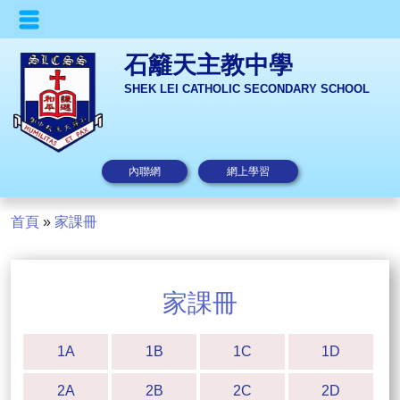
石籬天主教中學
SHEK LEI CATHOLIC SECONDARY SCHOOL
內聯網
網上學習
首頁
»
家課冊
家課冊
1A
1B
1C
1D
2A
2B
2C
2D