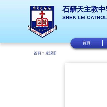
石籬天主教中
SHEK LEI CATHO
首頁
首頁
»
家課冊