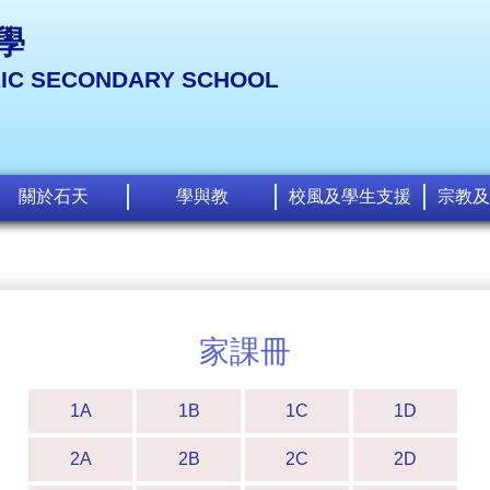
學
LIC SECONDARY SCHOOL
關於石天
學與教
校風及學生支援
宗教及
家課冊
1A
1B
1C
1D
2A
2B
2C
2D