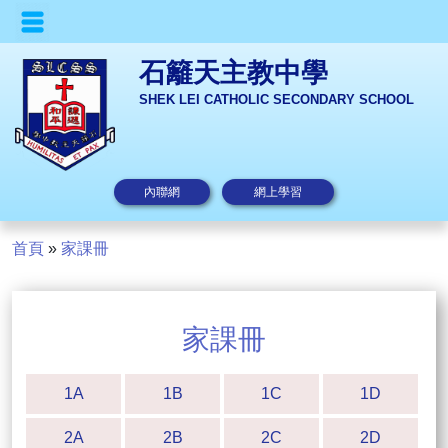
石籬天主教中學
SHEK LEI CATHOLIC SECONDARY SCHOOL
內聯網
網上學習
首頁
»
家課冊
家課冊
1A
1B
1C
1D
2A
2B
2C
2D