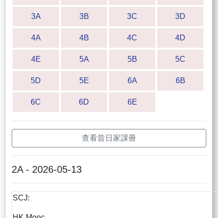
3A
3B
3C
3D
4A
4B
4C
4D
4E
5A
5B
5C
5D
5E
6A
6B
6C
6D
6E
查看昔日家課冊
2A - 2026-05-13
SCJ:
HK Mooc