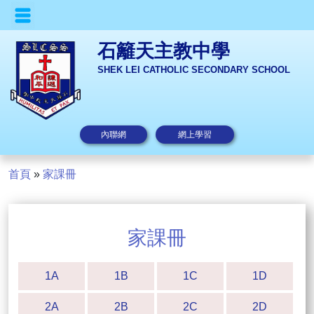
石籬天主教中學
SHEK LEI CATHOLIC SECONDARY SCHOOL
內聯網
網上學習
首頁
»
家課冊
家課冊
1A
1B
1C
1D
2A
2B
2C
2D