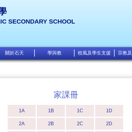
學
LIC SECONDARY SCHOOL
關於石天
學與教
校風及學生支援
宗教及
家課冊
1A
1B
1C
1D
2A
2B
2C
2D