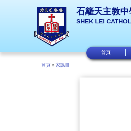
石籬天主教中
SHEK LEI CATHO
首頁
首頁
»
家課冊