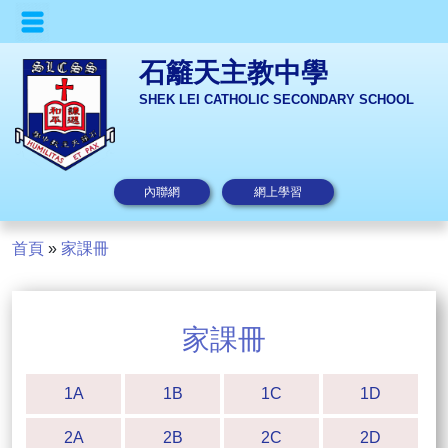
石籬天主教中學
SHEK LEI CATHOLIC SECONDARY SCHOOL
內聯網
網上學習
首頁
»
家課冊
家課冊
1A
1B
1C
1D
2A
2B
2C
2D